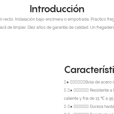
Introducción
ón recto. Instalación bajo encimera o empotrada. Práctico f
il de limpiar. Diez años de garantía de calidad. Un fregadero
Característ
● Bola de acero d

● 
Resistente a
caliente y fría de 15 ℃ a 

● 
Dureza hasta