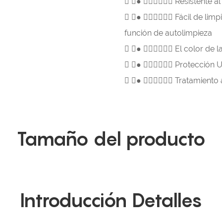

● 
Resistente al

● 
Fácil de limp
función de autolimpieza

● 
El color de l

● 
Protección U

● 
Tratamiento 
Tamaño del producto
Introducción Detalles