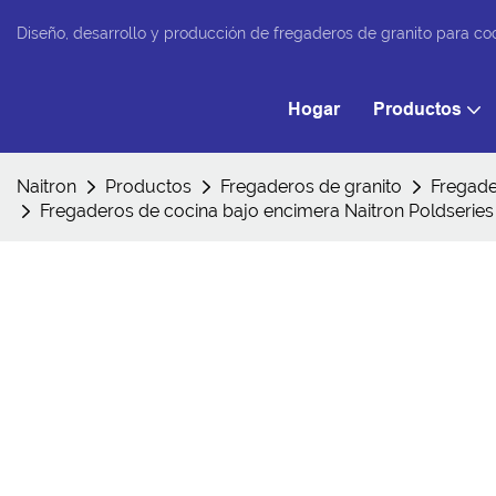
Diseño, desarrollo y producción de fregaderos de granito para co
Hogar
Productos
Naitron
Productos
Fregaderos de granito
Fregade
Fregaderos de cocina bajo encimera Naitron Poldser