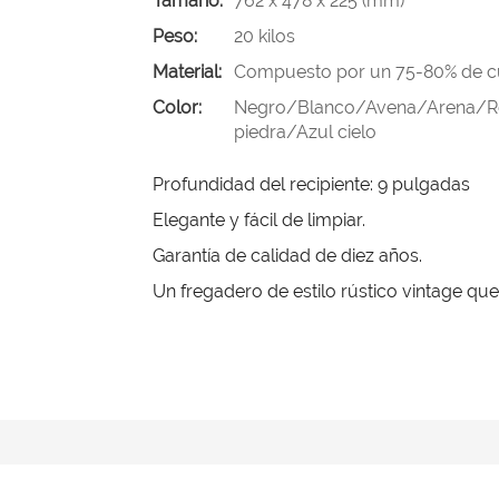
Tamaño:
762 x 478 x 225 (mm)
Peso:
20 kilos
Material:
Compuesto por un 75-80% de cua
Color:
Negro/Blanco/Avena/Arena/Roj
piedra/Azul cielo
Profundidad del recipiente: 9 pulgadas
Elegante y fácil de limpiar.
Garantía de calidad de diez años.
Un fregadero de estilo rústico vintage que 